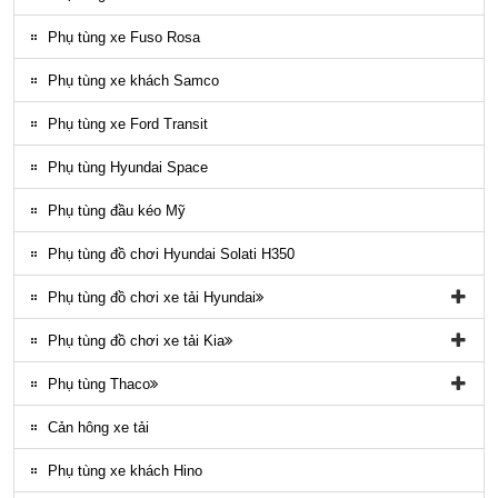
Phụ tùng gầm máy County
Phụ tùng xe Fuso Rosa
Ốp nhựa ngoại thất County
Phụ tùng xe khách Samco
ĐÈN LED COUNTY
Phụ tùng xe Ford Transit
Nội thất County
Phụ tùng Hyundai Space
Ngoại thất County
Phụ tùng đầu kéo Mỹ
Phụ tùng điều hòa County
Phụ tùng đồ chơi Hyundai Solati H350
Phụ tùng đồ chơi xe tải Hyundai
Phụ tùng đồ chơi xe tải Hyundai HD65, HD72
Phụ tùng đồ chơi xe tải Kia
Phụ tùng Trago
Phụ tùng đồ chơi kia Bongo
Phụ tùng Thaco
Phụ tung hyundai mighty ex8
Phụ tùng Kia K3000
Phụ tùng vỏ xe khách Thaco
Cản hông xe tải
Phụ tùng gầm máy xe khách Thaco
Phụ tùng xe khách Hino