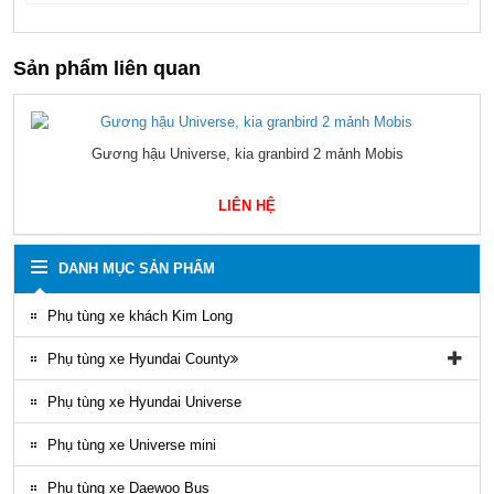
Sản phẩm liên quan
BÓNG HƠI BẦU HƠI XE KHÁCH 945, 661 Firestone Uni
mobihome, thaco TB
LIÊN HỆ
DANH MỤC SẢN PHẨM
Phụ tùng xe khách Kim Long
Phụ tùng xe Hyundai County
Phụ tùng vỏ xe County
Phụ tùng xe Hyundai Universe
Phụ kiện ghế county
Phụ tùng xe Universe mini
Gioăng County
Phụ tùng xe Daewoo Bus