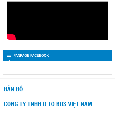
FANPAGE FACEBOOK
BẢN ĐỒ
CÔNG TY TNHH Ô TÔ BUS VIỆT NAM