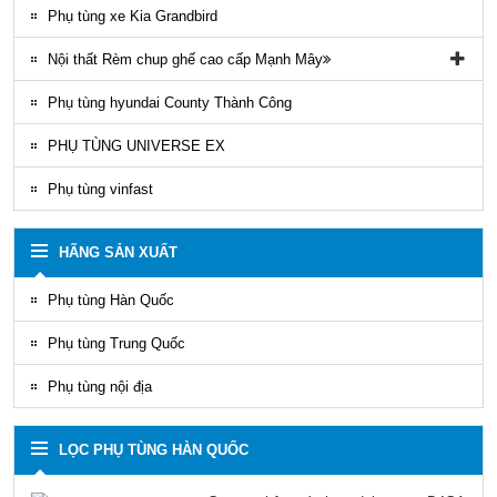
Phụ tùng xe Kia Grandbird
Nội thất Rèm chup ghế cao cấp Mạnh Mây
Rèm áo ghế xe County Mạnh Mây
Phụ tùng hyundai County Thành Công
PHỤ TÙNG UNIVERSE EX
Phụ tùng vinfast
HÃNG SẢN XUẤT
Phụ tùng Hàn Quốc
Phụ tùng Trung Quốc
Phụ tùng nội địa
LỌC PHỤ TÙNG HÀN QUỐC