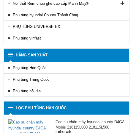
Nội thất Rèm chup ghế cao cấp Mạnh Mây
Rèm áo ghế xe County Mạnh Mây
Phụ tùng hyundai County Thành Công
PHỤ TÙNG UNIVERSE EX
Phụ tùng vinfast
HÃNG SẢN XUẤT
Phụ tùng Hàn Quốc
Phụ tùng Trung Quốc
Phụ tùng nội địa
LỌC PHỤ TÙNG HÀN QUỐC
Cao su chân máy hyundai county D4GA
Mobis 218115L000 218115L500
LIÊN HỆ