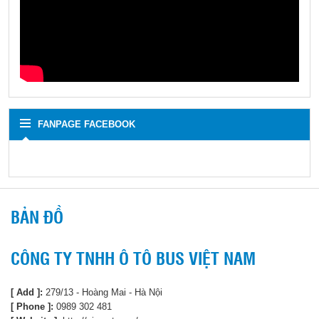
FANPAGE FACEBOOK
BẢN ĐỒ
CÔNG TY TNHH Ô TÔ BUS VIỆT NAM
[ Add ]:
279/13 - Hoàng Mai - Hà Nội
[ Phone ]:
0989 302 481