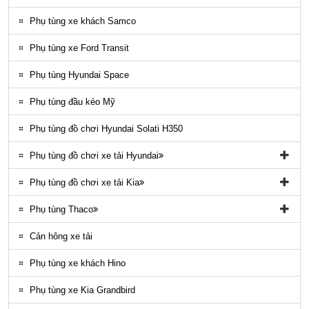
Ốp nhựa ngoại thất County
Phụ tùng xe khách Samco
ĐÈN LED COUNTY
Phụ tùng xe Ford Transit
Nội thất County
Phụ tùng Hyundai Space
Ngoại thất County
Phụ tùng đầu kéo Mỹ
Phụ tùng điều hòa County
Phụ tùng đồ chơi Hyundai Solati H350
Phụ tùng đồ chơi xe tải Hyundai
Phụ tùng đồ chơi xe tải Hyundai HD65, HD72
Phụ tùng đồ chơi xe tải Kia
Phụ tùng Trago
Phụ tùng đồ chơi kia Bongo
Phụ tùng Thaco
Phụ tung hyundai mighty ex8
Phụ tùng Kia K3000
Phụ tùng vỏ xe khách Thaco
Cản hông xe tải
Phụ tùng gầm máy xe khách Thaco
Phụ tùng xe khách Hino
Phụ tùng xe Kia Grandbird