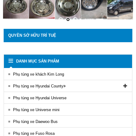
QUYỀN SỞ HỮU TRÍ TUỆ
DANH MỤC SẢN PHẨM
Phụ tùng xe khách Kim Long
Phụ tùng xe Hyundai County
Phụ tùng vỏ xe County
Phụ tùng xe Hyundai Universe
Phụ kiện ghế county
Phụ tùng xe Universe mini
Gioăng County
Phụ tùng xe Daewoo Bus
Phụ tùng gầm máy County
Phụ tùng xe Fuso Rosa