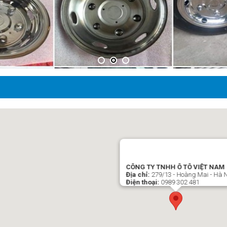
CÔNG TY TNHH Ô TÔ VIỆT NAM
Địa chỉ:
279/13 - Hoàng Mai - Hà 
Điện thoại:
0989 302 481