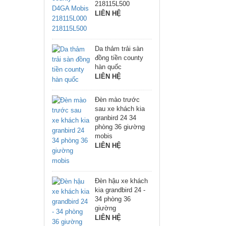
218115L500
LIÊN HỆ
Da thảm trải sàn
đồng tiền county
hàn quốc
LIÊN HỆ
Đèn mào trước
sau xe khách kia
granbird 24 34
phòng 36 giường
mobis
LIÊN HỆ
Đèn hậu xe khách
kia grandbird 24 -
34 phòng 36
giường
LIÊN HỆ