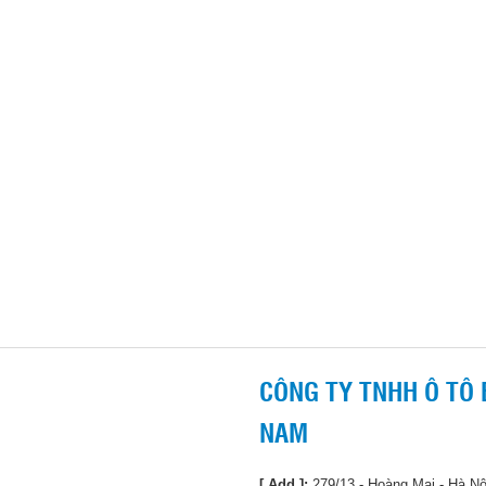
CÔNG TY TNHH Ô TÔ 
NAM
[ Add ]:
279/13 - Hoàng Mai - Hà Nộ