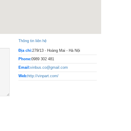
Thông tin liên hệ
Địa chỉ:
279/13 - Hoàng Mai - Hà Nội
Phone:
0989 302 481
Email:
vinbus.co@gmail.com
Web:
http://vinpart.com/