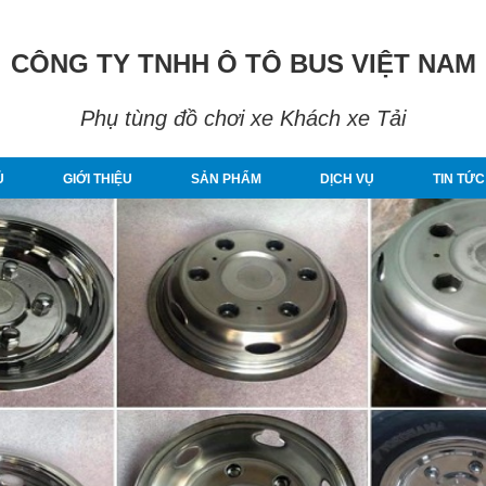
CÔNG TY TNHH Ô TÔ BUS VIỆT NAM
Phụ tùng đồ chơi xe Khách xe Tải
Ủ
GIỚI THIỆU
SẢN PHẨM
DỊCH VỤ
TIN TỨC