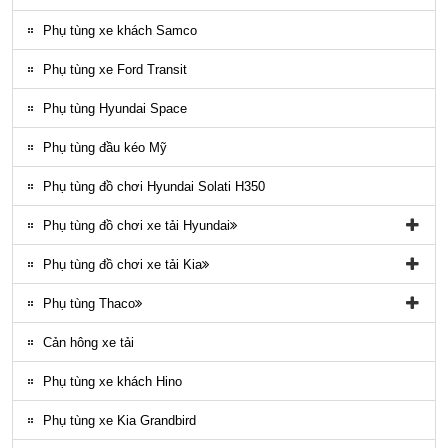
Ốp nhựa ngoại thất County
Phụ tùng xe khách Samco
ĐÈN LED COUNTY
Phụ tùng xe Ford Transit
Nội thất County
Phụ tùng Hyundai Space
Ngoại thất County
Phụ tùng đầu kéo Mỹ
Phụ tùng điều hòa County
Phụ tùng đồ chơi Hyundai Solati H350
Phụ tùng đồ chơi xe tải Hyundai
Phụ tùng đồ chơi xe tải Hyundai HD65, HD72
Phụ tùng đồ chơi xe tải Kia
Phụ tùng Trago
Phụ tùng đồ chơi kia Bongo
Phụ tùng Thaco
Phụ tung hyundai mighty ex8
Phụ tùng Kia K3000
Phụ tùng vỏ xe khách Thaco
Cản hông xe tải
Phụ tùng gầm máy xe khách Thaco
Phụ tùng xe khách Hino
Phụ tùng xe Kia Grandbird