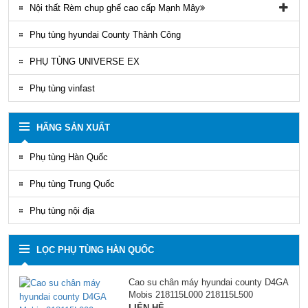
Nội thất Rèm chup ghế cao cấp Mạnh Mây
Rèm áo ghế xe County Mạnh Mây
Phụ tùng hyundai County Thành Công
PHỤ TÙNG UNIVERSE EX
Phụ tùng vinfast
HÃNG SẢN XUẤT
Phụ tùng Hàn Quốc
Phụ tùng Trung Quốc
Phụ tùng nội địa
LỌC PHỤ TÙNG HÀN QUỐC
Cao su chân máy hyundai county D4GA
Mobis 218115L000 218115L500
LIÊN HỆ