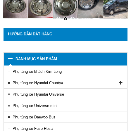
HƯỚNG DẪN ĐẶT HÀNG
DANH MỤC SẢN PHẨM
Phụ tùng xe khách Kim Long
Phụ tùng xe Hyundai County
Phụ tùng vỏ xe County
Phụ tùng xe Hyundai Universe
Phụ kiện ghế county
Phụ tùng xe Universe mini
Gioăng County
Phụ tùng xe Daewoo Bus
Phụ tùng gầm máy County
Phụ tùng xe Fuso Rosa