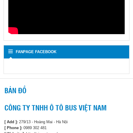
FANPAGE FACEBOOK
BẢN ĐỒ
CÔNG TY TNHH Ô TÔ BUS VIỆT NAM
[ Add ]:
279/13 - Hoàng Mai - Hà Nội
[ Phone ]:
0989 302 481