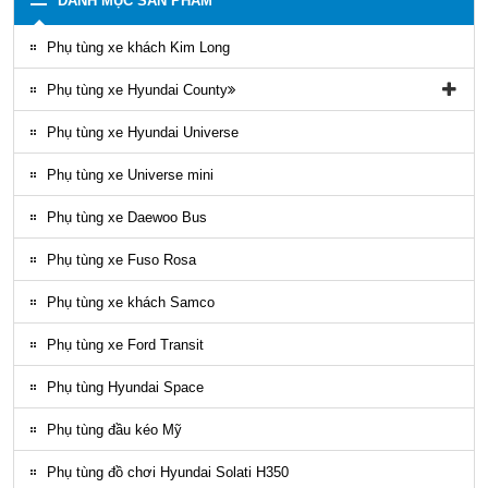
DANH MỤC SẢN PHẨM
Phụ tùng xe khách Kim Long
Phụ tùng xe Hyundai County
Phụ tùng vỏ xe County
Phụ tùng xe Hyundai Universe
Phụ kiện ghế county
Phụ tùng xe Universe mini
Gioăng County
Phụ tùng xe Daewoo Bus
Phụ tùng gầm máy County
Phụ tùng xe Fuso Rosa
Ốp nhựa ngoại thất County
Phụ tùng xe khách Samco
ĐÈN LED COUNTY
Phụ tùng xe Ford Transit
Nội thất County
Phụ tùng Hyundai Space
Ngoại thất County
Phụ tùng đầu kéo Mỹ
Phụ tùng điều hòa County
Phụ tùng đồ chơi Hyundai Solati H350