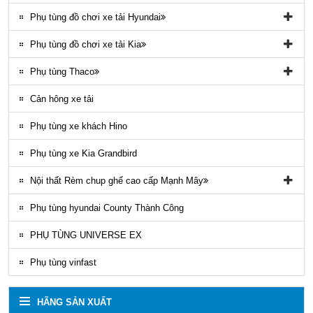
Phụ tùng đồ chơi xe tải Hyundai
Phụ tùng đồ chơi xe tải Hyundai HD65, HD72
Phụ tùng đồ chơi xe tải Kia
Phụ tùng Trago
Phụ tùng đồ chơi kia Bongo
Phụ tùng Thaco
Phụ tung hyundai mighty ex8
Phụ tùng Kia K3000
Phụ tùng vỏ xe khách Thaco
Cản hông xe tải
Phụ tùng gầm máy xe khách Thaco
Phụ tùng xe khách Hino
Phụ tùng xe Kia Grandbird
Nội thất Rèm chup ghế cao cấp Mạnh Mây
Rèm áo ghế xe County Mạnh Mây
Phụ tùng hyundai County Thành Công
PHỤ TÙNG UNIVERSE EX
Phụ tùng vinfast
HÃNG SẢN XUẤT