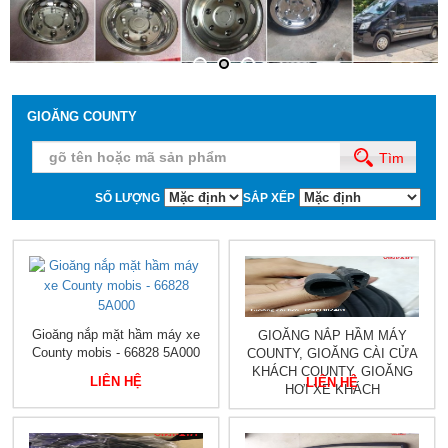
GIOĂNG COUNTY
Tìm
SỐ LƯỢNG
SẮP XẾP
Gioăng nắp mặt hầm máy xe
GIOĂNG NẮP HẦM MÁY
County mobis - 66828 5A000
COUNTY, GIOĂNG CÀI CỬA
KHÁCH COUNTY, GIOĂNG
LIÊN HỆ
LIÊN HỆ
HƠI XE KHÁCH