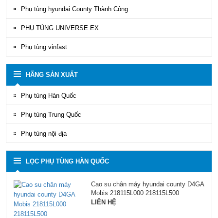
Rèm áo ghế xe County Mạnh Mây
Phụ tùng hyundai County Thành Công
PHỤ TÙNG UNIVERSE EX
Phụ tùng vinfast
HÃNG SẢN XUẤT
Phụ tùng Hàn Quốc
Phụ tùng Trung Quốc
Phụ tùng nội địa
LỌC PHỤ TÙNG HÀN QUỐC
Cao su chân máy hyundai county D4GA
Mobis 218115L000 218115L500
LIÊN HỆ