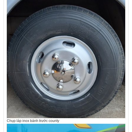
Chụp láp inox bánh trước county