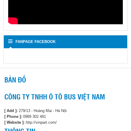
FANPAGE FACEBOOK
BẢN ĐỒ
CÔNG TY TNHH Ô TÔ BUS VIỆT NAM
[ Add ]:
279/13 - Hoàng Mai - Hà Nội
[ Phone ]:
0989 302 481
[ Website ]:
http://vinpart.com/