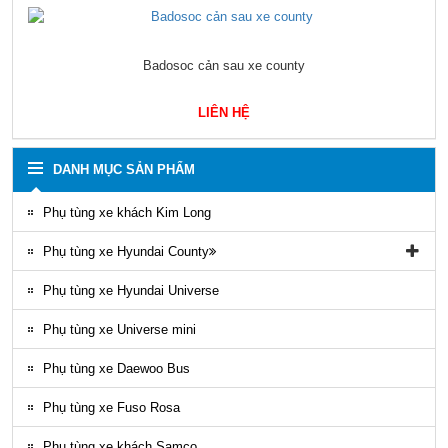
Chân kiềng bắt ốp lốp lazang xe county 29 chỗ mobis 5295146051
LIÊN HỆ
DANH MỤC SẢN PHẨM
Phụ tùng xe khách Kim Long
Phụ tùng xe Hyundai County
Phụ tùng vỏ xe County
Phụ tùng xe Hyundai Universe
Phụ kiện ghế county
Phụ tùng xe Universe mini
Gioăng County
Phụ tùng xe Daewoo Bus
Phụ tùng gầm máy County
Phụ tùng xe Fuso Rosa
Ốp nhựa ngoại thất County
Phụ tùng xe khách Samco