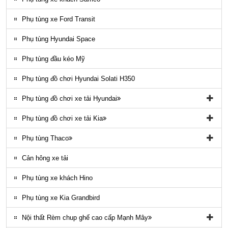
ĐÈN LED COUNTY
Phụ tùng xe Ford Transit
Nội thất County
Phụ tùng Hyundai Space
Ngoại thất County
Phụ tùng đầu kéo Mỹ
Phụ tùng điều hòa County
Phụ tùng đồ chơi Hyundai Solati H350
Phụ tùng đồ chơi xe tải Hyundai
Phụ tùng đồ chơi xe tải Hyundai HD65, HD72
Phụ tùng đồ chơi xe tải Kia
Phụ tùng Trago
Phụ tùng đồ chơi kia Bongo
Phụ tùng Thaco
Phụ tung hyundai mighty ex8
Phụ tùng Kia K3000
Phụ tùng vỏ xe khách Thaco
Cản hông xe tải
Phụ tùng gầm máy xe khách Thaco
Phụ tùng xe khách Hino
Phụ tùng xe Kia Grandbird
Nội thất Rèm chup ghế cao cấp Mạnh Mây