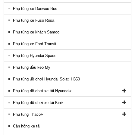
Gioăng County
Phụ tùng xe Daewoo Bus
Phụ tùng gầm máy County
Phụ tùng xe Fuso Rosa
Ốp nhựa ngoại thất County
Phụ tùng xe khách Samco
ĐÈN LED COUNTY
Phụ tùng xe Ford Transit
Nội thất County
Phụ tùng Hyundai Space
Ngoại thất County
Phụ tùng đầu kéo Mỹ
Phụ tùng điều hòa County
Phụ tùng đồ chơi Hyundai Solati H350
Phụ tùng đồ chơi xe tải Hyundai
Phụ tùng đồ chơi xe tải Hyundai HD65, HD72
Phụ tùng đồ chơi xe tải Kia
Phụ tùng Trago
Phụ tùng đồ chơi kia Bongo
Phụ tùng Thaco
Phụ tung hyundai mighty ex8
Phụ tùng Kia K3000
Phụ tùng vỏ xe khách Thaco
Cản hông xe tải