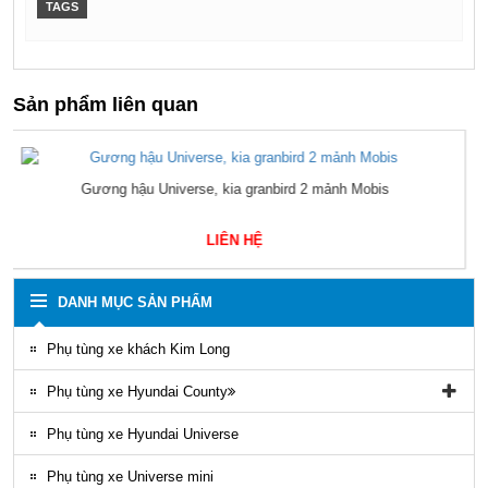
TAGS
Sản phẩm liên quan
BÓNG HƠI BẦU HƠI XE KHÁCH 945, 661 Firestone Universe,
mobihome, thaco TB
LIÊN HỆ
DANH MỤC SẢN PHẨM
Phụ tùng xe khách Kim Long
Phụ tùng xe Hyundai County
Phụ tùng vỏ xe County
Phụ tùng xe Hyundai Universe
Phụ kiện ghế county
Phụ tùng xe Universe mini