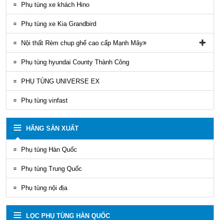
Phụ tùng gầm máy xe khách Thaco
Phụ tùng xe khách Hino
Phụ tùng xe Kia Grandbird
Nội thất Rèm chup ghế cao cấp Mạnh Mây
Rèm áo ghế xe County Mạnh Mây
Phụ tùng hyundai County Thành Công
PHỤ TÙNG UNIVERSE EX
Phụ tùng vinfast
HÃNG SẢN XUẤT
Phụ tùng Hàn Quốc
Phụ tùng Trung Quốc
Phụ tùng nội địa
LỌC PHỤ TÙNG HÀN QUỐC