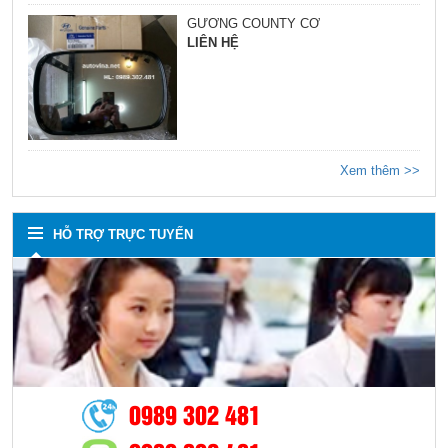
GƯƠNG COUNTY CƠ
LIÊN HỆ
Xem thêm >>
HỖ TRỢ TRỰC TUYẾN
0989 302 481