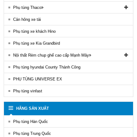
Phụ tùng Trago
Phụ tùng đồ chơi kia Bongo
Phụ tùng Thaco
Phụ tung hyundai mighty ex8
Phụ tùng Kia K3000
Phụ tùng vỏ xe khách Thaco
Cản hông xe tải
Phụ tùng gầm máy xe khách Thaco
Phụ tùng xe khách Hino
Phụ tùng xe Kia Grandbird
Nội thất Rèm chup ghế cao cấp Mạnh Mây
Rèm áo ghế xe County Mạnh Mây
Phụ tùng hyundai County Thành Công
PHỤ TÙNG UNIVERSE EX
Phụ tùng vinfast
HÃNG SẢN XUẤT
Phụ tùng Hàn Quốc
Phụ tùng Trung Quốc