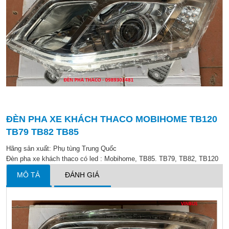
ĐÈN PHA XE KHÁCH THACO MOBIHOME TB120
TB79 TB82 TB85
Hãng sản xuất:
Phụ tùng Trung Quốc
Đèn pha xe khách thaco có led : Mobihome, TB85. TB79, TB82, TB120
MÔ TẢ
ĐÁNH GIÁ