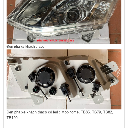
Đèn pha xe khách thaco
Đèn pha xe khách thaco có led : Mobihome, TB85. TB79, TB82,
TB120