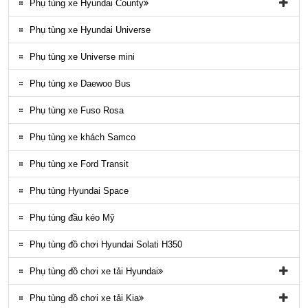
Phụ tùng xe Hyundai County
Phụ tùng vỏ xe County
Phụ tùng xe Hyundai Universe
Phụ kiện ghế county
Phụ tùng xe Universe mini
Gioăng County
Phụ tùng xe Daewoo Bus
Phụ tùng gầm máy County
Phụ tùng xe Fuso Rosa
Ốp nhựa ngoại thất County
Phụ tùng xe khách Samco
ĐÈN LED COUNTY
Phụ tùng xe Ford Transit
Nội thất County
Phụ tùng Hyundai Space
Ngoại thất County
Phụ tùng đầu kéo Mỹ
Phụ tùng điều hòa County
Phụ tùng đồ chơi Hyundai Solati H350
Phụ tùng đồ chơi xe tải Hyundai
Phụ tùng đồ chơi xe tải Hyundai HD65, HD72
Phụ tùng đồ chơi xe tải Kia