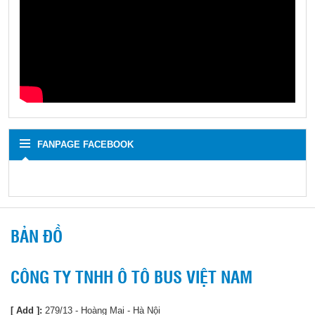
FANPAGE FACEBOOK
BẢN ĐỒ
CÔNG TY TNHH Ô TÔ BUS VIỆT NAM
[ Add ]:
279/13 - Hoàng Mai - Hà Nội