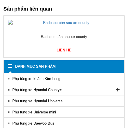
Sản phẩm liên quan
Badosoc cản sau xe county
LIÊN HỆ
DANH MỤC SẢN PHẨM
Phụ tùng xe khách Kim Long
Phụ tùng xe Hyundai County
Phụ tùng vỏ xe County
Phụ tùng xe Hyundai Universe
Phụ kiện ghế county
Phụ tùng xe Universe mini
Gioăng County
Phụ tùng xe Daewoo Bus