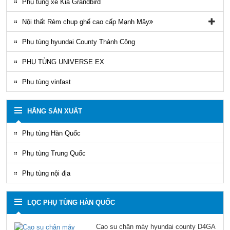
Phụ tùng xe Kia Grandbird
Nội thất Rèm chup ghế cao cấp Mạnh Mây
Rèm áo ghế xe County Mạnh Mây
Phụ tùng hyundai County Thành Công
PHỤ TÙNG UNIVERSE EX
Phụ tùng vinfast
HÃNG SẢN XUẤT
Phụ tùng Hàn Quốc
Phụ tùng Trung Quốc
Phụ tùng nội địa
LỌC PHỤ TÙNG HÀN QUỐC
Cao su chân máy hyundai county D4GA