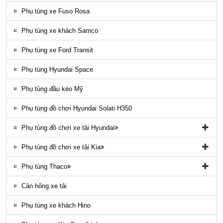
Phụ tùng gầm máy County
Phụ tùng xe Fuso Rosa
Ốp nhựa ngoại thất County
Phụ tùng xe khách Samco
ĐÈN LED COUNTY
Phụ tùng xe Ford Transit
Nội thất County
Phụ tùng Hyundai Space
Ngoại thất County
Phụ tùng đầu kéo Mỹ
Phụ tùng điều hòa County
Phụ tùng đồ chơi Hyundai Solati H350
Phụ tùng đồ chơi xe tải Hyundai
Phụ tùng đồ chơi xe tải Hyundai HD65, HD72
Phụ tùng đồ chơi xe tải Kia
Phụ tùng Trago
Phụ tùng đồ chơi kia Bongo
Phụ tùng Thaco
Phụ tung hyundai mighty ex8
Phụ tùng Kia K3000
Phụ tùng vỏ xe khách Thaco
Cản hông xe tải
Phụ tùng gầm máy xe khách Thaco
Phụ tùng xe khách Hino