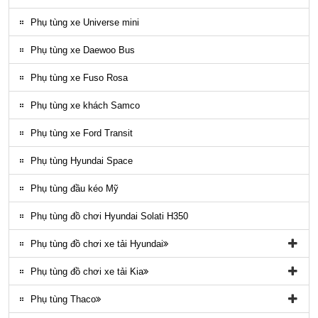
Phụ kiện ghế county
Phụ tùng xe Universe mini
Gioăng County
Phụ tùng xe Daewoo Bus
Phụ tùng gầm máy County
Phụ tùng xe Fuso Rosa
Ốp nhựa ngoại thất County
Phụ tùng xe khách Samco
ĐÈN LED COUNTY
Phụ tùng xe Ford Transit
Nội thất County
Phụ tùng Hyundai Space
Ngoại thất County
Phụ tùng đầu kéo Mỹ
Phụ tùng điều hòa County
Phụ tùng đồ chơi Hyundai Solati H350
Phụ tùng đồ chơi xe tải Hyundai
Phụ tùng đồ chơi xe tải Hyundai HD65, HD72
Phụ tùng đồ chơi xe tải Kia
Phụ tùng Trago
Phụ tùng đồ chơi kia Bongo
Phụ tùng Thaco