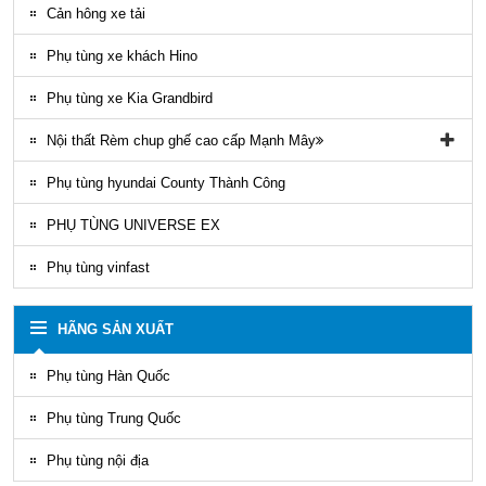
Phụ tung hyundai mighty ex8
Phụ tùng Kia K3000
Phụ tùng vỏ xe khách Thaco
Cản hông xe tải
Phụ tùng gầm máy xe khách Thaco
Phụ tùng xe khách Hino
Phụ tùng xe Kia Grandbird
Nội thất Rèm chup ghế cao cấp Mạnh Mây
Rèm áo ghế xe County Mạnh Mây
Phụ tùng hyundai County Thành Công
PHỤ TÙNG UNIVERSE EX
Phụ tùng vinfast
HÃNG SẢN XUẤT
Phụ tùng Hàn Quốc
Phụ tùng Trung Quốc
Phụ tùng nội địa