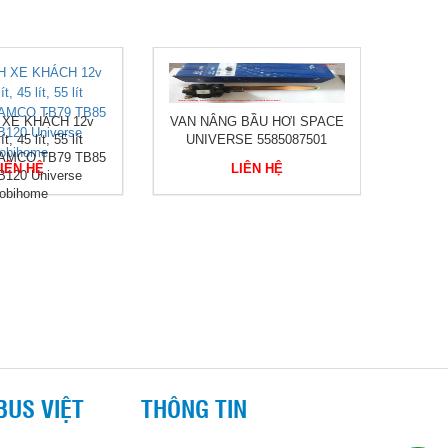
 XE KHÁCH 12v
VAN NÂNG BẦU HƠI SPACE
t, 45 lít, 55 lít
UNIVERSE 5585087501
AMCO TB79 TB85
IÊN HỆ
LIÊN HỆ
B120 Universe
obihome
BUS VIỆT
THÔNG TIN