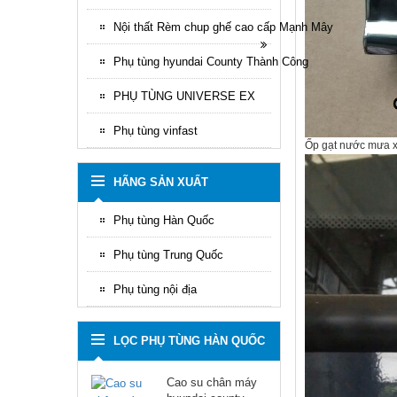
Nội thất Rèm chup ghế cao cấp Mạnh Mây
Phụ tùng hyundai County Thành Công
PHỤ TÙNG UNIVERSE EX
Phụ tùng vinfast
Ốp gạt nước mưa x
HÃNG SẢN XUẤT
Phụ tùng Hàn Quốc
Phụ tùng Trung Quốc
Phụ tùng nội địa
LỌC PHỤ TÙNG HÀN QUỐC
Cao su chân máy