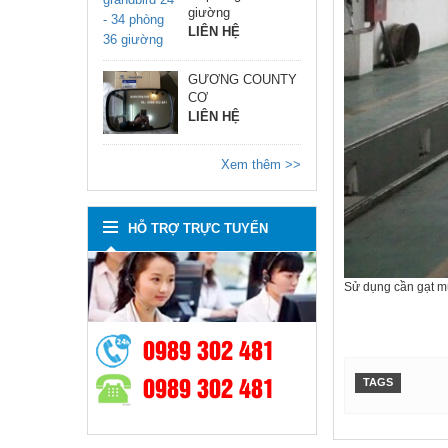
giường
LIÊN HỆ
GƯƠNG COUNTY
CƠ
LIÊN HỆ
Xem thêm >>
HỖ TRỢ TRỰC TUYẾN
Sử dụng cần gạt m
0989 302 481
0989 302 481
TAGS