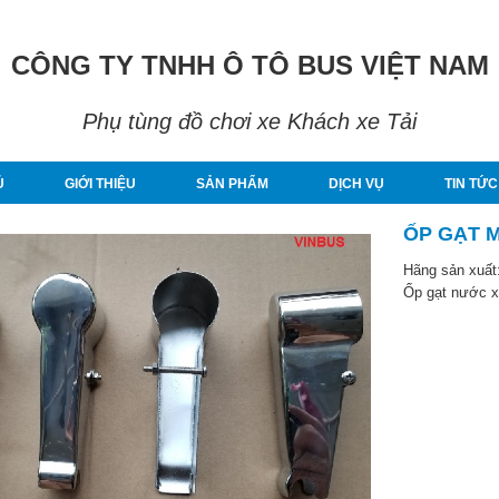
CÔNG TY TNHH Ô TÔ BUS VIỆT NAM
Phụ tùng đồ chơi xe Khách xe Tải
Ủ
GIỚI THIỆU
SẢN PHẨM
DỊCH VỤ
TIN TỨC
ỐP GẠT 
Hãng sản xuất
Ốp gạt nước x