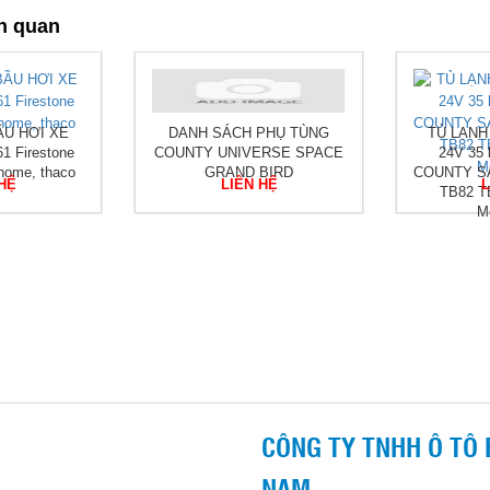
n quan
ẦU HƠI XE
DANH SÁCH PHỤ TÙNG
TỦ LẠNH
1 Firestone
COUNTY UNIVERSE SPACE
24V 35 lí
home, thaco
GRAND BIRD
COUNTY S
 HỆ
LIÊN HỆ
L
TB82 T
M
CÔNG TY TNHH Ô TÔ 
NAM