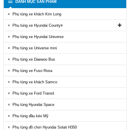
DANH MỤC SẢN PHẨM
Phụ tùng xe khách Kim Long
Phụ tùng xe Hyundai County
Phụ tùng vỏ xe County
Phụ tùng xe Hyundai Universe
Phụ kiện ghế county
Phụ tùng xe Universe mini
Gioăng County
Phụ tùng xe Daewoo Bus
Phụ tùng gầm máy County
Phụ tùng xe Fuso Rosa
Ốp nhựa ngoại thất County
Phụ tùng xe khách Samco
ĐÈN LED COUNTY
Phụ tùng xe Ford Transit
Nội thất County
Phụ tùng Hyundai Space
Ngoại thất County
Phụ tùng đầu kéo Mỹ
Phụ tùng điều hòa County
Phụ tùng đồ chơi Hyundai Solati H350