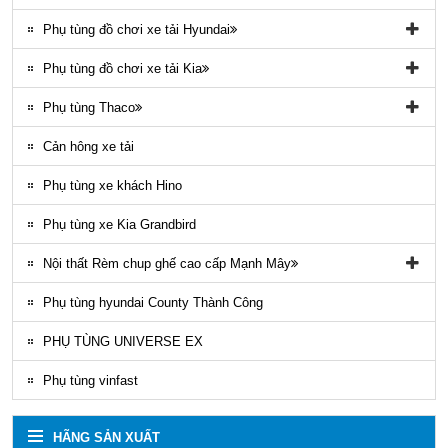
Phụ tùng đồ chơi xe tải Hyundai
Phụ tùng đồ chơi xe tải Hyundai HD65, HD72
Phụ tùng đồ chơi xe tải Kia
Phụ tùng Trago
Phụ tùng đồ chơi kia Bongo
Phụ tùng Thaco
Phụ tung hyundai mighty ex8
Phụ tùng Kia K3000
Phụ tùng vỏ xe khách Thaco
Cản hông xe tải
Phụ tùng gầm máy xe khách Thaco
Phụ tùng xe khách Hino
Phụ tùng xe Kia Grandbird
Nội thất Rèm chup ghế cao cấp Mạnh Mây
Rèm áo ghế xe County Mạnh Mây
Phụ tùng hyundai County Thành Công
PHỤ TÙNG UNIVERSE EX
Phụ tùng vinfast
HÃNG SẢN XUẤT