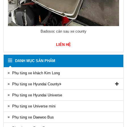
Chân kiềng bắt ốp lốp lazang xe county 29 chỗ mobis 529514605
LIÊN HỆ
DANH MỤC SẢN PHẨM
Phụ tùng xe khách Kim Long
Phụ tùng xe Hyundai County
Phụ tùng vỏ xe County
Phụ tùng xe Hyundai Universe
Phụ kiện ghế county
Phụ tùng xe Universe mini
Gioăng County
Phụ tùng xe Daewoo Bus