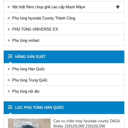
Nội thất Rèm chup ghế cao cấp Mạnh Mây
Rèm áo ghế xe County Mạnh Mây
Phụ tùng hyundai County Thành Công
PHỤ TÙNG UNIVERSE EX
Phụ tùng vinfast
HÃNG SẢN XUẤT
Phụ tùng Hàn Quốc
Phụ tùng Trung Quốc
Phụ tùng nội địa
LỌC PHỤ TÙNG HÀN QUỐC
Cao su chân máy hyundai county D4GA
Mobis 218115L000 218115L500