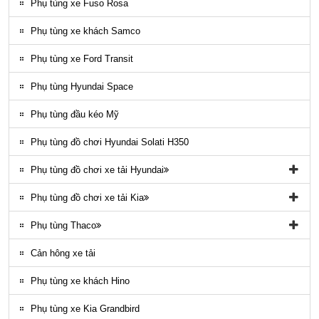
Phụ tùng gầm máy County
Phụ tùng xe Fuso Rosa
Ốp nhựa ngoại thất County
Phụ tùng xe khách Samco
ĐÈN LED COUNTY
Phụ tùng xe Ford Transit
Nội thất County
Phụ tùng Hyundai Space
Ngoại thất County
Phụ tùng đầu kéo Mỹ
Phụ tùng điều hòa County
Phụ tùng đồ chơi Hyundai Solati H350
Phụ tùng đồ chơi xe tải Hyundai
Phụ tùng đồ chơi xe tải Hyundai HD65, HD72
Phụ tùng đồ chơi xe tải Kia
Phụ tùng Trago
Phụ tùng đồ chơi kia Bongo
Phụ tùng Thaco
Phụ tung hyundai mighty ex8
Phụ tùng Kia K3000
Phụ tùng vỏ xe khách Thaco
Cản hông xe tải
Phụ tùng gầm máy xe khách Thaco
Phụ tùng xe khách Hino
Phụ tùng xe Kia Grandbird