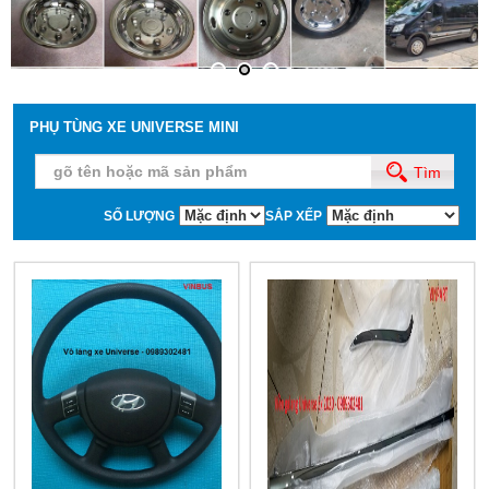
PHỤ TÙNG XE UNIVERSE MINI
Tìm
SỐ LƯỢNG
SẮP XẾP