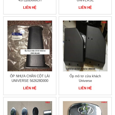
437118D000CH
UNIVERSE
LIÊN HỆ
LIÊN HỆ
ỐP NHỰA CHÂN CỘT LÁI
Ốp mô tơ cửa khách
UNIVERSE 562628D000
Universe
LIÊN HỆ
LIÊN HỆ