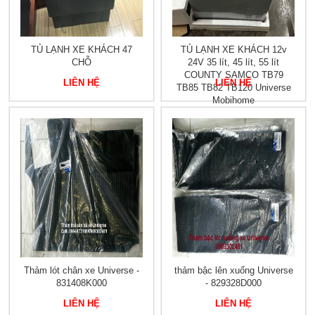
TỦ LẠNH XE KHÁCH 47
TỦ LẠNH XE KHÁCH 12v
CHỖ
24V 35 lít, 45 lít, 55 lít
COUNTY SAMCO TB79
LIÊN HỆ
LIÊN HỆ
TB85 TB82 TB120 Universe
Mobihome
Thảm lót chân xe Universe -
thảm bậc lên xuống Universe
831408K000
- 829328D000
LIÊN HỆ
LIÊN HỆ