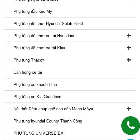
Ngoại thất County
Phụ tùng đầu kéo Mỹ
Phụ tùng điều hòa County
Phụ tùng đồ chơi Hyundai Solati H350
Phụ tùng đồ chơi xe tải Hyundai
Phụ tùng đồ chơi xe tải Hyundai HD65, HD72
Phụ tùng đồ chơi xe tải Kia
Phụ tùng Trago
Phụ tùng đồ chơi kia Bongo
Phụ tùng Thaco
Phụ tung hyundai mighty ex8
Phụ tùng Kia K3000
Phụ tùng vỏ xe khách Thaco
Cản hông xe tải
Phụ tùng gầm máy xe khách Thaco
Phụ tùng xe khách Hino
Phụ tùng xe Kia Grandbird
Nội thất Rèm chup ghế cao cấp Mạnh Mây
Rèm áo ghế xe County Mạnh Mây
Phụ tùng hyundai County Thành Công
PHỤ TÙNG UNIVERSE EX