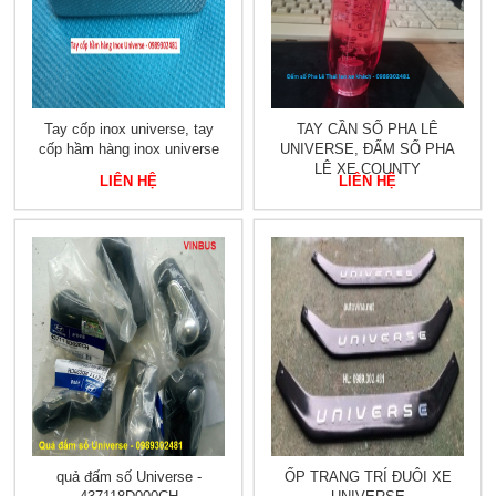
Tay cốp inox universe, tay
TAY CẦN SỐ PHA LÊ
cốp hầm hàng inox universe
UNIVERSE, ĐẤM SỐ PHA
LÊ XE COUNTY
LIÊN HỆ
LIÊN HỆ
quả đấm số Universe -
ỐP TRANG TRÍ ĐUÔI XE