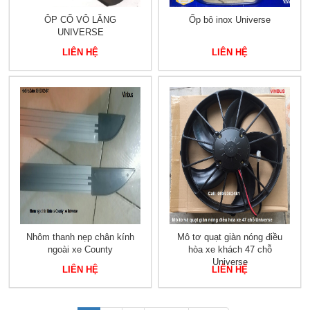
ÔP CỔ VÔ LĂNG
Ốp bô inox Universe
UNIVERSE
LIÊN HỆ
LIÊN HỆ
Nhôm thanh nẹp chân kính
Mô tơ quạt giàn nóng điều
ngoài xe County
hòa xe khách 47 chỗ
Universe
LIÊN HỆ
LIÊN HỆ