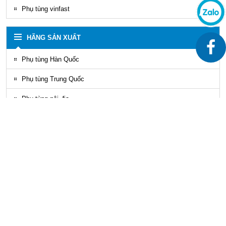
Phụ tùng vinfast
HÃNG SẢN XUẤT
Phụ tùng Hàn Quốc
Phụ tùng Trung Quốc
Phụ tùng nội địa
LỌC PHỤ TÙNG HÀN QUỐC
Cao su chân máy hyundai county D4GA
Mobis 218115L000 218115L500
LIÊN HỆ
Da thảm trải sàn đồng tiền county hàn
quốc