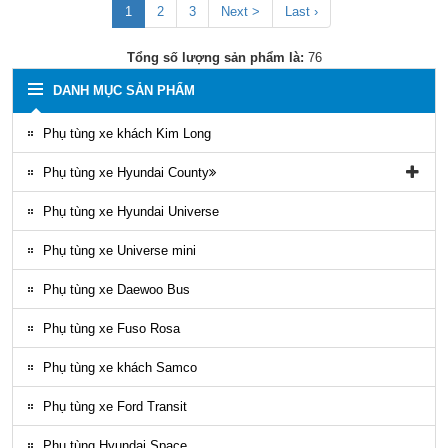
1
2
3
Next >
Last ›
Tổng số lượng sản phẩm là:
76
DANH MỤC SẢN PHẨM
Phụ tùng xe khách Kim Long
Phụ tùng xe Hyundai County
Phụ tùng vỏ xe County
Phụ tùng xe Hyundai Universe
Phụ kiện ghế county
Phụ tùng xe Universe mini
Gioăng County
Phụ tùng xe Daewoo Bus
Phụ tùng gầm máy County
Phụ tùng xe Fuso Rosa
Ốp nhựa ngoại thất County
Phụ tùng xe khách Samco
ĐÈN LED COUNTY
Phụ tùng xe Ford Transit
Nội thất County
Phụ tùng Hyundai Space