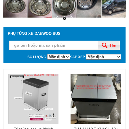
PHỤ TÙNG XE DAEWOO BUS
Tìm
SỐ LƯỢNG
SẮP XẾP