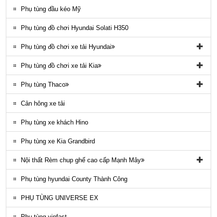
Ngoại thất County
Phụ tùng đầu kéo Mỹ
Phụ tùng điều hòa County
Phụ tùng đồ chơi Hyundai Solati H350
Phụ tùng đồ chơi xe tải Hyundai
Phụ tùng đồ chơi xe tải Hyundai HD65, HD72
Phụ tùng đồ chơi xe tải Kia
Phụ tùng Trago
Phụ tùng đồ chơi kia Bongo
Phụ tùng Thaco
Phụ tung hyundai mighty ex8
Phụ tùng Kia K3000
Phụ tùng vỏ xe khách Thaco
Cản hông xe tải
Phụ tùng gầm máy xe khách Thaco
Phụ tùng xe khách Hino
Phụ tùng xe Kia Grandbird
Nội thất Rèm chup ghế cao cấp Mạnh Mây
Rèm áo ghế xe County Mạnh Mây
Phụ tùng hyundai County Thành Công
PHỤ TÙNG UNIVERSE EX
Phụ tùng vinfast