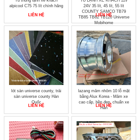
Tủ thùng lạnh xe khách
TỦ LẠNH XE KHÁCH 12v
alpicool C75 75 lít chính hãng
24V 35 lít, 45 lít, 55 lít
COUNTY SAMCO TB79
LIÊN HỆ
LIÊN HỆ
TB85 TB82 TB120 Universe
Mobihome
lót sàn universe county, trải
lazang mâm nhôm 10 lỗ mặt
sàn universe county Hàn
bằng Alux Korea - Mâm xe
Quốc
cao cấp, bền đẹp, chuẩn xe
LIÊN HỆ
LIÊN HỆ
Hàn