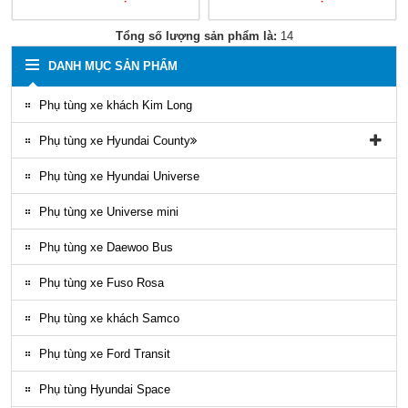
Tổng số lượng sản phẩm là:
14
DANH MỤC SẢN PHẨM
Phụ tùng xe khách Kim Long
Phụ tùng xe Hyundai County
Phụ tùng vỏ xe County
Phụ tùng xe Hyundai Universe
Phụ kiện ghế county
Phụ tùng xe Universe mini
Gioăng County
Phụ tùng xe Daewoo Bus
Phụ tùng gầm máy County
Phụ tùng xe Fuso Rosa
Ốp nhựa ngoại thất County
Phụ tùng xe khách Samco
ĐÈN LED COUNTY
Phụ tùng xe Ford Transit
Nội thất County
Phụ tùng Hyundai Space