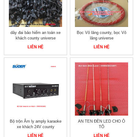
dây đai bảo hiểm an toàn xe
Bọc Vô lăng county, bọc Vô
khách county universe
lăng universe
LIÊN HỆ
LIÊN HỆ
Bộ trộn Âm ly amply karaoke
AN TEN ĐÈN LED CHO Ô
xe khách 24V county
TÔ
LIÊN HỆ
LIÊN HỆ