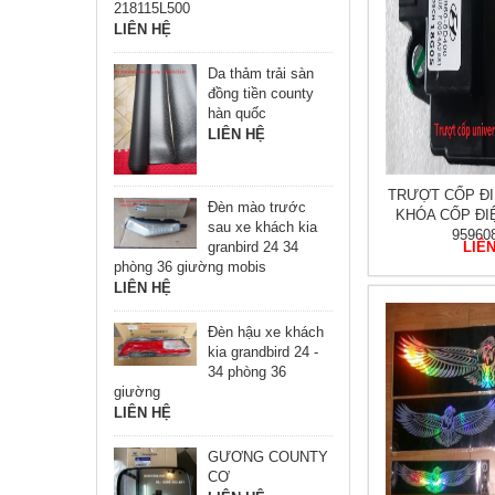
218115L500
LIÊN HỆ
Da thảm trải sàn
đồng tiền county
hàn quốc
LIÊN HỆ
TRƯỢT CỐP ĐI
Đèn mào trước
KHÓA CỐP ĐI
sau xe khách kia
95960
granbird 24 34
LIÊ
phòng 36 giường mobis
LIÊN HỆ
Đèn hậu xe khách
kia grandbird 24 -
34 phòng 36
giường
LIÊN HỆ
GƯƠNG COUNTY
CƠ