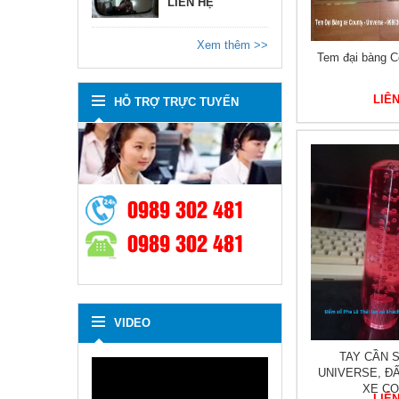
LIÊN HỆ
Xem thêm >>
Tem đại bàng C
LIÊ
HỖ TRỢ TRỰC TUYẾN
0989 302 481
0989 302 481
VIDEO
TAY CẦN 
UNIVERSE, Đ
XE C
LIÊ