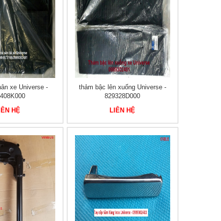
hân xe Universe -
thảm bậc lên xuống Universe -
1408K000
829328D000
IÊN HỆ
LIÊN HỆ