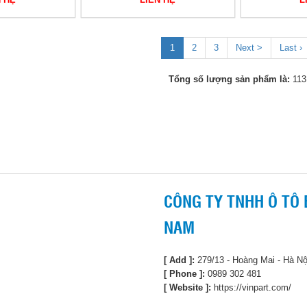
1
2
3
Next >
Last ›
Tổng số lượng sản phẩm là:
113
CÔNG TY TNHH Ô TÔ 
NAM
[ Add ]:
279/13 - Hoàng Mai - Hà Nộ
[ Phone ]:
0989 302 481
[ Website ]:
https://vinpart.com/