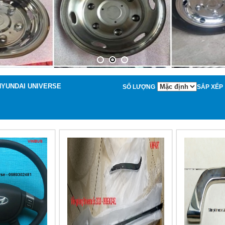
HYUNDAI UNIVERSE
SỐ LƯỢNG
SẮP XẾP