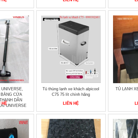
 UNIVERSE,
Tủ thùng lạnh xe khách alpicool
TỦ LẠNH X
 BẰNG CỬA
C75 75 lít chính hãng
 THANH DẪN
N HỆ
LIÊN HỆ
L
ÁI UNIVERSE