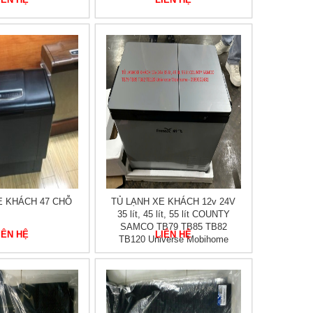
E KHÁCH 47 CHỖ
TỦ LẠNH XE KHÁCH 12v 24V
35 lít, 45 lít, 55 lít COUNTY
SAMCO TB79 TB85 TB82
IÊN HỆ
LIÊN HỆ
TB120 Universe Mobihome