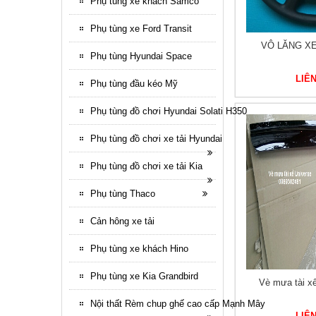
Phụ tùng xe khách Samco
Phụ tùng xe Ford Transit
VÔ LĂNG X
Phụ tùng Hyundai Space
LIÊ
Phụ tùng đầu kéo Mỹ
Phụ tùng đồ chơi Hyundai Solati H350
Phụ tùng đồ chơi xe tải Hyundai
Phụ tùng đồ chơi xe tải Kia
Phụ tùng Thaco
Cản hông xe tải
Phụ tùng xe khách Hino
Phụ tùng xe Kia Grandbird
Vè mưa tài x
Nội thất Rèm chup ghế cao cấp Mạnh Mây
LIÊ