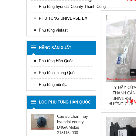
Phụ tùng hyundai County Thành Công
PHỤ TÙNG UNIVERSE EX
Phụ tùng vinfast
HÃNG SẢN XUẤT
Phụ tùng Hàn Quốc
Phụ tùng Trung Quốc
Phụ tùng nội địa
TY ĐẨY CỬA
THANH CÂN
UNIVERSE,
LIÊ
LỌC PHỤ TÙNG HÀN QUỐC
HƯỚNG CỬA L
Cao su chân máy
hyundai county
D4GA Mobis
218115L000