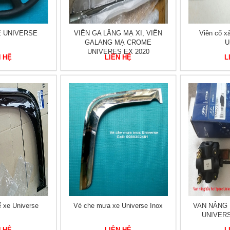
E UNIVERSE
VIỀN GA LĂNG MẠ XI, VIỀN
Viền cổ x
GALANG MẠ CROME
U
UNIVERES EX 2020
N HỆ
LIÊN HỆ
L
ế xe Universe
Vè che mưa xe Universe Inox
VAN NÂNG 
UNIVERS
N HỆ
LIÊN HỆ
L