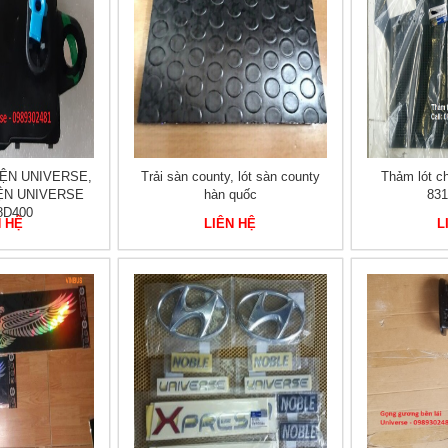
ỆN UNIVERSE,
Trải sàn county, lót sàn county
Thảm lót c
ỆN UNIVERSE
hàn quốc
83
8D400
N HỆ
LIÊN HỆ
L