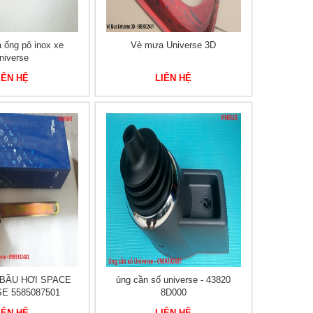
ả ống pô inox xe
Vè mưa Universe 3D
niverse
IÊN HỆ
LIÊN HỆ
BẦU HƠI SPACE
ủng cần số universe - 43820
E 5585087501
8D000
IÊN HỆ
LIÊN HỆ