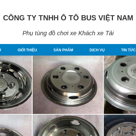
CÔNG TY TNHH Ô TÔ BUS VIỆT NAM
Phụ tùng đồ chơi xe Khách xe Tải
Ủ
GIỚI THIỆU
SẢN PHẨM
DỊCH VỤ
TIN TỨC