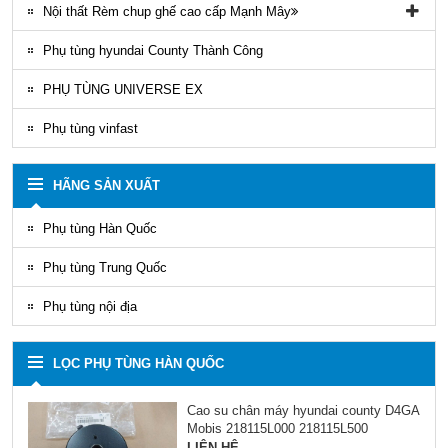
Nội thất Rèm chup ghế cao cấp Mạnh Mây
Rèm áo ghế xe County Mạnh Mây
Phụ tùng hyundai County Thành Công
PHỤ TÙNG UNIVERSE EX
Phụ tùng vinfast
HÃNG SẢN XUẤT
Phụ tùng Hàn Quốc
Phụ tùng Trung Quốc
Phụ tùng nội địa
LỌC PHỤ TÙNG HÀN QUỐC
Cao su chân máy hyundai county D4GA
Mobis 218115L000 218115L500
LIÊN HỆ