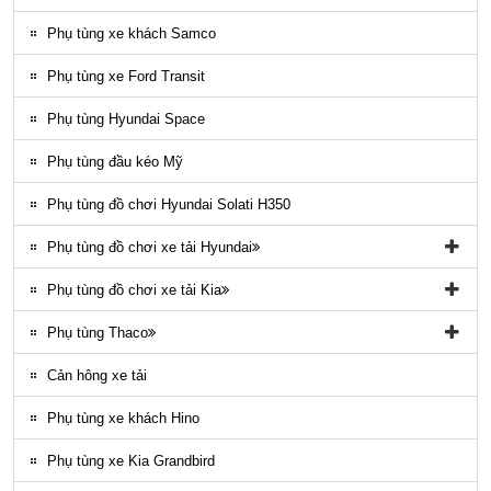
Ốp nhựa ngoại thất County
Phụ tùng xe khách Samco
ĐÈN LED COUNTY
Phụ tùng xe Ford Transit
Nội thất County
Phụ tùng Hyundai Space
Ngoại thất County
Phụ tùng đầu kéo Mỹ
Phụ tùng điều hòa County
Phụ tùng đồ chơi Hyundai Solati H350
Phụ tùng đồ chơi xe tải Hyundai
Phụ tùng đồ chơi xe tải Hyundai HD65, HD72
Phụ tùng đồ chơi xe tải Kia
Phụ tùng Trago
Phụ tùng đồ chơi kia Bongo
Phụ tùng Thaco
Phụ tung hyundai mighty ex8
Phụ tùng Kia K3000
Phụ tùng vỏ xe khách Thaco
Cản hông xe tải
Phụ tùng gầm máy xe khách Thaco
Phụ tùng xe khách Hino
Phụ tùng xe Kia Grandbird