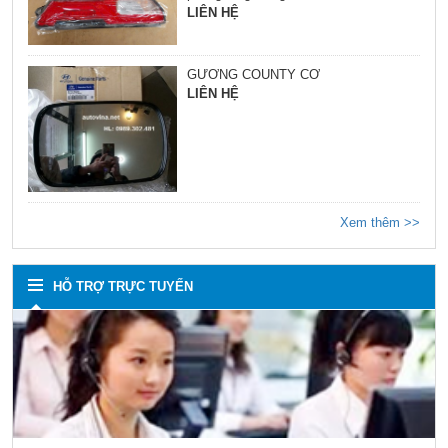
LIÊN HỆ
GƯƠNG COUNTY CƠ
LIÊN HỆ
Xem thêm >>
HỖ TRỢ TRỰC TUYẾN