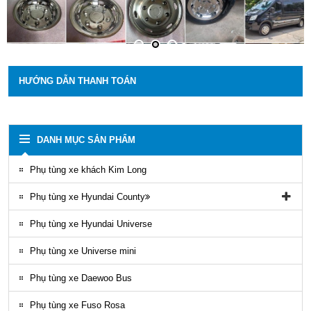
HƯỚNG DẪN THANH TOÁN
DANH MỤC SẢN PHẨM
Phụ tùng xe khách Kim Long
Phụ tùng xe Hyundai County
Phụ tùng vỏ xe County
Phụ tùng xe Hyundai Universe
Phụ kiện ghế county
Phụ tùng xe Universe mini
Gioăng County
Phụ tùng xe Daewoo Bus
Phụ tùng gầm máy County
Phụ tùng xe Fuso Rosa