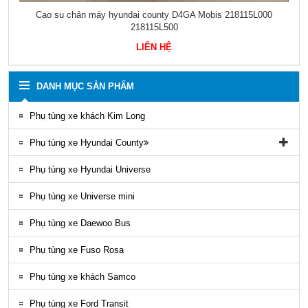
Cao su chân máy hyundai county D4GA Mobis 218115L000
218115L500
LIÊN HỆ
DANH MỤC SẢN PHẨM
Phụ tùng xe khách Kim Long
Phụ tùng xe Hyundai County
Phụ tùng vỏ xe County
Phụ tùng xe Hyundai Universe
Phụ kiện ghế county
Phụ tùng xe Universe mini
Gioăng County
Phụ tùng xe Daewoo Bus
Phụ tùng gầm máy County
Phụ tùng xe Fuso Rosa
Ốp nhựa ngoại thất County
Phụ tùng xe khách Samco
ĐÈN LED COUNTY
Phụ tùng xe Ford Transit