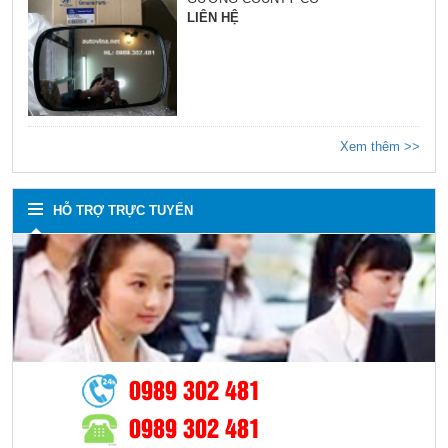
LIÊN HỆ
Xem thêm >>
HỖ TRỢ TRỰC TUYẾN
0989 302 481
0989 302 481