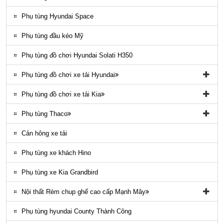
Nội thất County
Phụ tùng Hyundai Space
Ngoại thất County
Phụ tùng đầu kéo Mỹ
Phụ tùng điều hòa County
Phụ tùng đồ chơi Hyundai Solati H350
Phụ tùng đồ chơi xe tải Hyundai
Phụ tùng đồ chơi xe tải Hyundai HD65, HD72
Phụ tùng đồ chơi xe tải Kia
Phụ tùng Trago
Phụ tùng đồ chơi kia Bongo
Phụ tùng Thaco
Phụ tung hyundai mighty ex8
Phụ tùng Kia K3000
Phụ tùng vỏ xe khách Thaco
Cản hông xe tải
Phụ tùng gầm máy xe khách Thaco
Phụ tùng xe khách Hino
Phụ tùng xe Kia Grandbird
Nội thất Rèm chup ghế cao cấp Mạnh Mây
Rèm áo ghế xe County Mạnh Mây
Phụ tùng hyundai County Thành Công