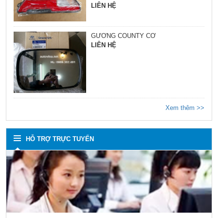
LIÊN HỆ
GƯƠNG COUNTY CƠ
LIÊN HỆ
Xem thêm >>
HỖ TRỢ TRỰC TUYẾN