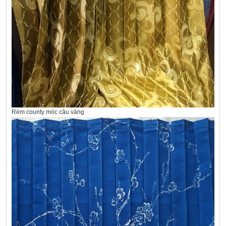
Rèm county móc câu vàng