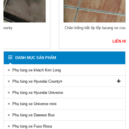
Chân kiềng bắt ốp lốp lazang xe county 29 chỗ mobis 5295146051
LIÊN HỆ
DANH MỤC SẢN PHẨM
Phụ tùng xe khách Kim Long
Phụ tùng xe Hyundai County
Phụ tùng vỏ xe County
Phụ tùng xe Hyundai Universe
Phụ kiện ghế county
Phụ tùng xe Universe mini
Gioăng County
Phụ tùng xe Daewoo Bus
Phụ tùng gầm máy County
Phụ tùng xe Fuso Rosa