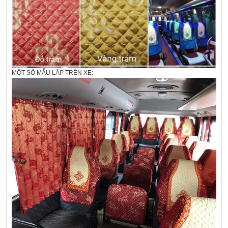
MỘT SỐ MẪU LẮP TRÊN XE: