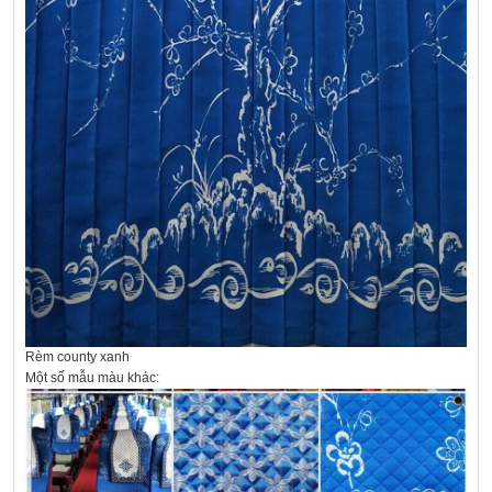
Rèm county xanh
Một số mẫu màu khác: