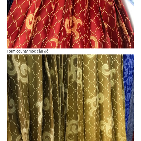
Rèm county móc câu đỏ