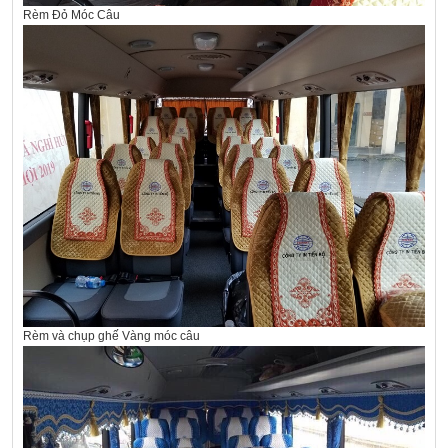
Rèm Đỏ Móc Câu
Rèm và chụp ghế Vàng móc câu