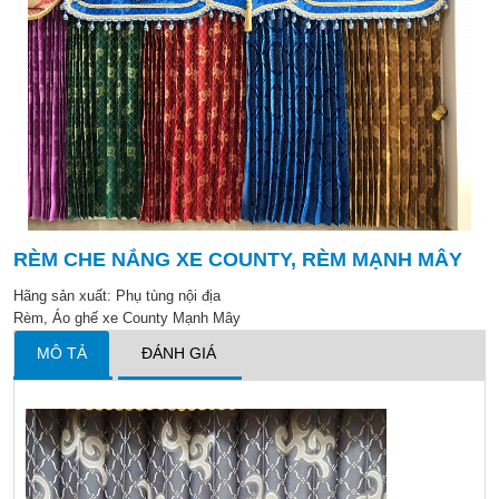
RÈM CHE NẮNG XE COUNTY, RÈM MẠNH MÂY
Hãng sản xuất:
Phụ tùng nội địa
Rèm, Áo ghế xe County Mạnh Mây
MÔ TẢ
ĐÁNH GIÁ