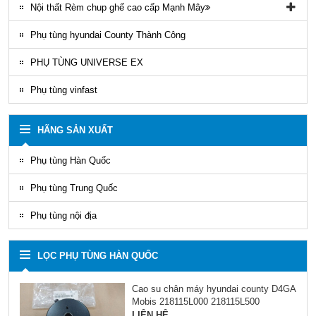
Nội thất Rèm chup ghế cao cấp Mạnh Mây
Rèm áo ghế xe County Mạnh Mây
Phụ tùng hyundai County Thành Công
PHỤ TÙNG UNIVERSE EX
Phụ tùng vinfast
HÃNG SẢN XUẤT
Phụ tùng Hàn Quốc
Phụ tùng Trung Quốc
Phụ tùng nội địa
LỌC PHỤ TÙNG HÀN QUỐC
Cao su chân máy hyundai county D4GA
Mobis 218115L000 218115L500
LIÊN HỆ