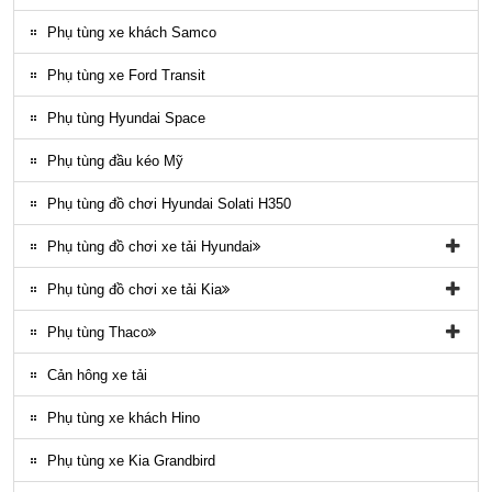
Ốp nhựa ngoại thất County
Phụ tùng xe khách Samco
ĐÈN LED COUNTY
Phụ tùng xe Ford Transit
Nội thất County
Phụ tùng Hyundai Space
Ngoại thất County
Phụ tùng đầu kéo Mỹ
Phụ tùng điều hòa County
Phụ tùng đồ chơi Hyundai Solati H350
Phụ tùng đồ chơi xe tải Hyundai
Phụ tùng đồ chơi xe tải Hyundai HD65, HD72
Phụ tùng đồ chơi xe tải Kia
Phụ tùng Trago
Phụ tùng đồ chơi kia Bongo
Phụ tùng Thaco
Phụ tung hyundai mighty ex8
Phụ tùng Kia K3000
Phụ tùng vỏ xe khách Thaco
Cản hông xe tải
Phụ tùng gầm máy xe khách Thaco
Phụ tùng xe khách Hino
Phụ tùng xe Kia Grandbird