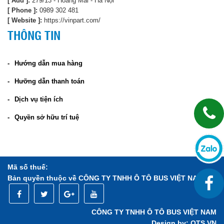
[ Add ]:
279/13 - Hoàng Mai - Hà Nội
[ Phone ]:
0989 302 481
[ Website ]:
https://vinpart.com/
THÔNG TIN
Hướng dẫn mua hàng
Hưỡng dẫn thanh toán
Dịch vụ tiện ích
Quyền sở hữu trí tuệ
Mã số thuế:
Bản quyền thuộc về CÔNG TY TNHH Ô TÔ BUS VIỆT NAM
CÔNG TY TNHH Ô TÔ BUS VIỆT NAM
Design by:
QTS.VN