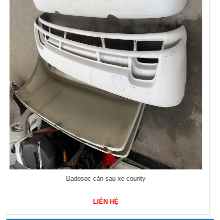
Chân kiềng bắt ốp lốp lazang xe county 29 chỗ mobis 5295146051
LIÊN HỆ