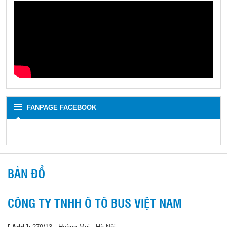
FANPAGE FACEBOOK
BẢN ĐỒ
CÔNG TY TNHH Ô TÔ BUS VIỆT NAM