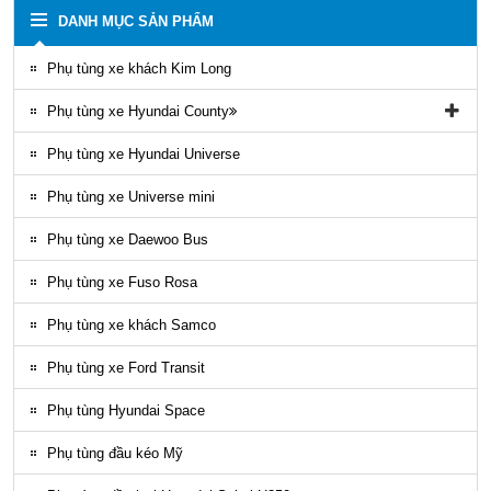
DANH MỤC SẢN PHẨM
Phụ tùng xe khách Kim Long
Phụ tùng xe Hyundai County
Phụ tùng vỏ xe County
Phụ tùng xe Hyundai Universe
Phụ kiện ghế county
Phụ tùng xe Universe mini
Gioăng County
Phụ tùng xe Daewoo Bus
Phụ tùng gầm máy County
Phụ tùng xe Fuso Rosa
Ốp nhựa ngoại thất County
Phụ tùng xe khách Samco
ĐÈN LED COUNTY
Phụ tùng xe Ford Transit
Nội thất County
Phụ tùng Hyundai Space
Ngoại thất County
Phụ tùng đầu kéo Mỹ