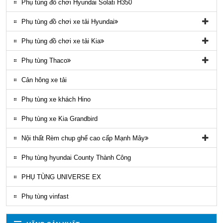
Phụ tùng điều hòa County
Phụ tùng đồ chơi Hyundai Solati H350
Phụ tùng đồ chơi xe tải Hyundai
Phụ tùng đồ chơi xe tải Hyundai HD65, HD72
Phụ tùng đồ chơi xe tải Kia
Phụ tùng Trago
Phụ tùng đồ chơi kia Bongo
Phụ tùng Thaco
Phụ tung hyundai mighty ex8
Phụ tùng Kia K3000
Phụ tùng vỏ xe khách Thaco
Cản hông xe tải
Phụ tùng gầm máy xe khách Thaco
Phụ tùng xe khách Hino
Phụ tùng xe Kia Grandbird
Nội thất Rèm chup ghế cao cấp Mạnh Mây
Rèm áo ghế xe County Mạnh Mây
Phụ tùng hyundai County Thành Công
PHỤ TÙNG UNIVERSE EX
Phụ tùng vinfast