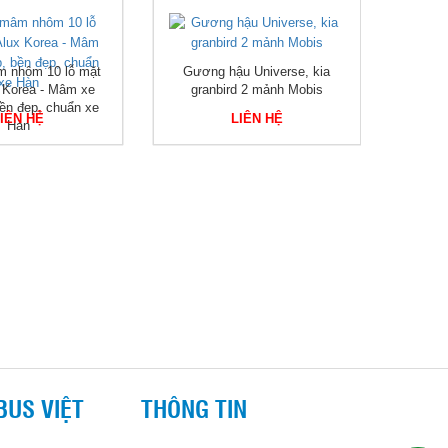
m nhôm 10 lỗ mặt
Gương hậu Universe, kia
 Korea - Mâm xe
granbird 2 mảnh Mobis
ền đẹp, chuẩn xe
IÊN HỆ
LIÊN HỆ
Hàn
BUS VIỆT
THÔNG TIN