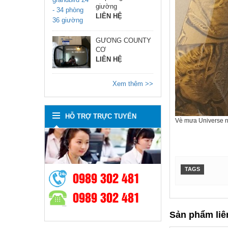
giường
LIÊN HỆ
GƯƠNG COUNTY
CƠ
LIÊN HỆ
Xem thêm >>
HỖ TRỢ TRỰC TUYẾN
Vè mưa Universe 
TAGS
0989 302 481
0989 302 481
Sản phẩm liê