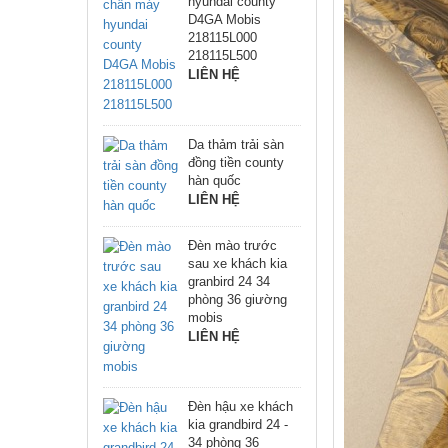
hyundai county
D4GA Mobis
218115L000
218115L500
LIÊN HỆ
Da thảm trải sàn
đồng tiền county
hàn quốc
LIÊN HỆ
Đèn mào trước
sau xe khách kia
granbird 24 34
phòng 36 giường
mobis
LIÊN HỆ
Đèn hậu xe khách
kia grandbird 24 -
34 phòng 36