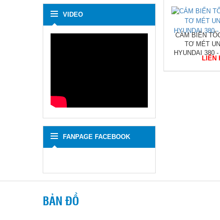
VIDEO
omeco -
LỌC NHỚT HYUNDAI
CẢM BIẾN TỐ
UNIVERSE 380 MOBIS
TƠ MÉT U
2632584001 - 2634584001
HYUNDAI 380 -
LIÊN HỆ
LIÊN
FANPAGE FACEBOOK
BẢN ĐỒ