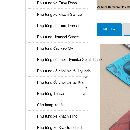
Phụ tùng xe Fuso Rosa
Phụ tùng xe khách Samco
Phụ tùng xe Ford Transit
MÔ TẢ
Phụ tùng Hyundai Space
Phụ tùng đầu kéo Mỹ
Phụ tùng đồ chơi Hyundai Solati H350
Phụ tùng đồ chơi xe tải Hyundai
Phụ tùng đồ chơi xe tải Kia
Phụ tùng Thaco
Cản hông xe tải
Phụ tùng xe khách Hino
Phụ tùng xe Kia Grandbird