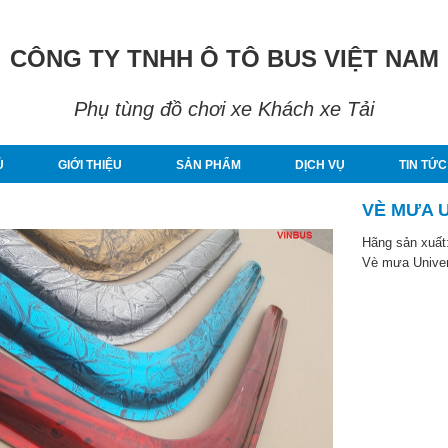
CÔNG TY TNHH Ô TÔ BUS VIỆT NAM
Phụ tùng đồ chơi xe Khách xe Tải
Ủ
GIỚI THIỆU
SẢN PHẨM
DỊCH VỤ
TIN TỨC
VÈ MƯA 
Hãng sản xuất
Vè mưa Unive