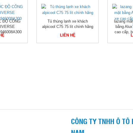
C ĐỘ CÔNG
Tủ thùng lạnh xe khách
lazang mâ
NIVERSE
alpicool C75 75 lít chính hãng
bằng Alux
 946008A300
cao cấp, b
 HỆ
LIÊN HỆ
L
CÔNG TY TNHH Ô TÔ 
NAM