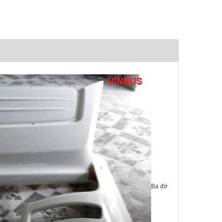
Ba đờ