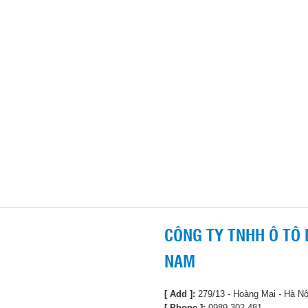
CÔNG TY TNHH Ô TÔ 
NAM
[ Add ]:
279/13 - Hoàng Mai - Hà Nộ
[ Phone ]:
0989 302 481