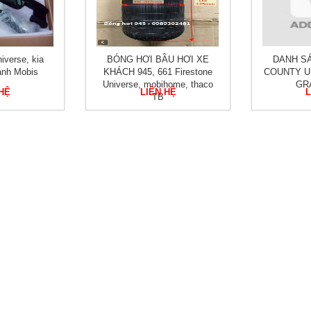
verse, kia
BÓNG HƠI BẦU HƠI XE
DANH S
ảnh Mobis
KHÁCH 945, 661 Firestone
COUNTY U
Universe, mobihome, thaco
GR
 HỆ
LIÊN HỆ
L
TB