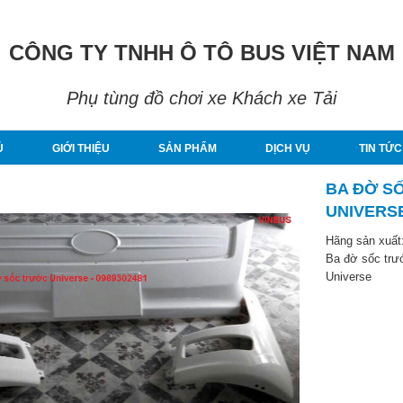
CÔNG TY TNHH Ô TÔ BUS VIỆT NAM
Phụ tùng đồ chơi xe Khách xe Tải
Ủ
GIỚI THIỆU
SẢN PHẨM
DỊCH VỤ
TIN TỨC
BA ĐỜ S
UNIVERS
Hãng sản xuất
Ba đờ sốc trư
Universe