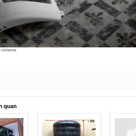
c Universe
n quan