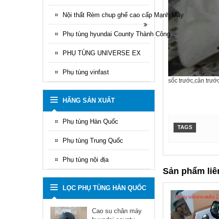
Nội thất Rèm chup ghế cao cấp Mạnh Mây
Phụ tùng hyundai County Thành Công
PHỤ TÙNG UNIVERSE EX
Phụ tùng vinfast
sốc trước,cản trướ
HÃNG SẢN XUẤT
Phụ tùng Hàn Quốc
TAGS
Phụ tùng Trung Quốc
Phụ tùng nội địa
Sản phẩm liê
LỌC PHỤ TÙNG HÀN QUỐC
Cao su chân máy