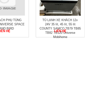
ÁCH PHỤ TÙNG
TỦ LẠNH XE KHÁCH 12v
NIVERSE SPACE
24V 35 lít, 45 lít, 55 lít
AND BIRD
COUNTY SAMCO TB79 TB85
IÊN HỆ
LIÊN HỆ
TB82 TB120 Universe
Mobihome