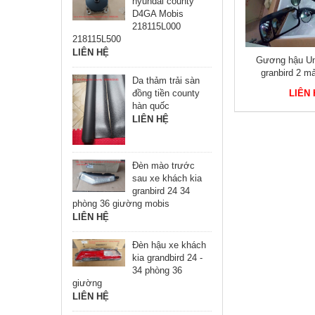
hyundai county
D4GA Mobis
218115L000
218115L500
LIÊN HỆ
se Mini
Tủ thùng lạnh xe khách
Gương hậu Uni
meco Đẹp
alpicool C75 75 lít chính hãng
granbird 2 m
Da thảm trải sàn
LIÊN HỆ
đồng tiền county
LIÊN
hàn quốc
LIÊN HỆ
Đèn mào trước
sau xe khách kia
granbird 24 34
phòng 36 giường mobis
LIÊN HỆ
Đèn hậu xe khách
kia grandbird 24 -
34 phòng 36
giường
LIÊN HỆ