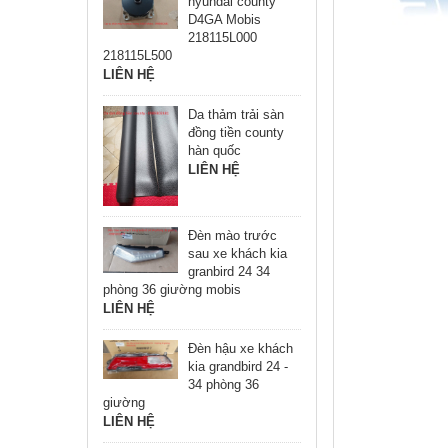
hyundai county
D4GA Mobis
218115L000
218115L500
LIÊN HỆ
Da thảm trải sàn
đồng tiền county
hàn quốc
LIÊN HỆ
Đèn mào trước
sau xe khách kia
granbird 24 34
phòng 36 giường mobis
LIÊN HỆ
Đèn hậu xe khách
kia grandbird 24 -
34 phòng 36
giường
LIÊN HỆ