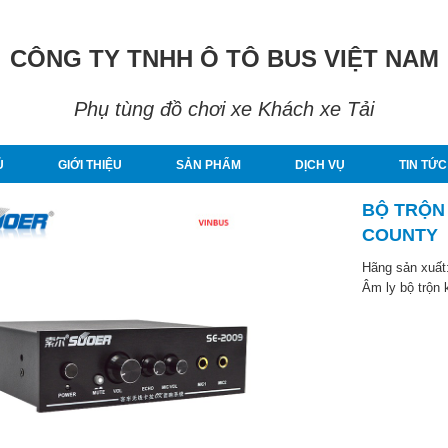
CÔNG TY TNHH Ô TÔ BUS VIỆT NAM
Phụ tùng đồ chơi xe Khách xe Tải
Ủ
GIỚI THIỆU
SẢN PHẨM
DỊCH VỤ
TIN TỨC
BỘ TRỘN
COUNTY
Hãng sản xuất
Âm ly bộ trộn