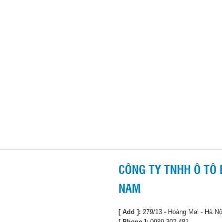
CÔNG TY TNHH Ô TÔ 
NAM
[ Add ]:
279/13 - Hoàng Mai - Hà Nộ
[ Phone ]:
0989 302 481