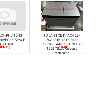
ÁCH PHỤ TÙNG
TỦ LẠNH XE KHÁCH 12v
NIVERSE SPACE
24V 35 lít, 45 lít, 55 lít
AND BIRD
COUNTY SAMCO TB79 TB85
IÊN HỆ
LIÊN HỆ
TB82 TB120 Universe
Mobihome