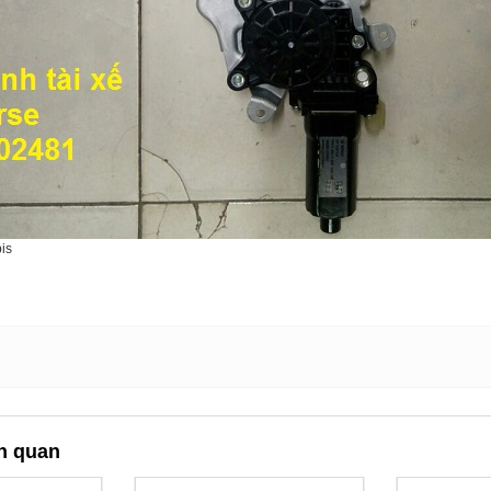
is
n quan