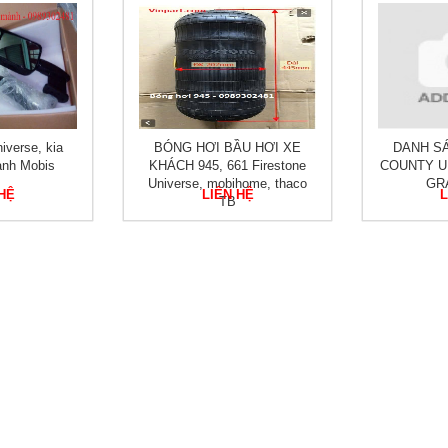
verse, kia
BÓNG HƠI BẦU HƠI XE
DANH S
ảnh Mobis
KHÁCH 945, 661 Firestone
COUNTY U
Universe, mobihome, thaco
GR
 HỆ
LIÊN HỆ
L
TB