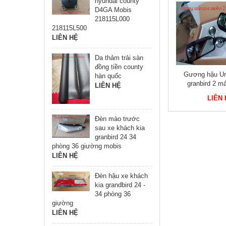
hyundai county
D4GA Mobis
218115L000
218115L500
LIÊN HỆ
Da thảm trải sàn
đồng tiền county
se Mini
Tủ thùng lạnh xe khách
Gương hậu Uni
hàn quốc
meco Đẹp
alpicool C75 75 lít chính hãng
granbird 2 m
LIÊN HỆ
LIÊN HỆ
LIÊN
Đèn mào trước
sau xe khách kia
granbird 24 34
phòng 36 giường mobis
LIÊN HỆ
Đèn hậu xe khách
kia grandbird 24 -
34 phòng 36
giường
LIÊN HỆ