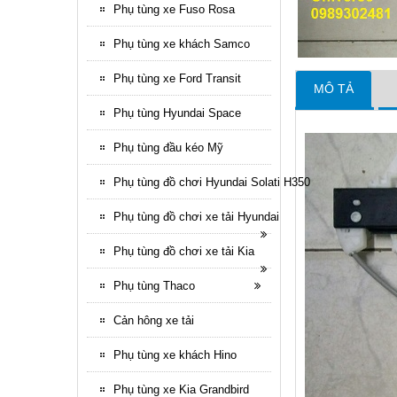
Phụ tùng xe Fuso Rosa
Phụ tùng xe khách Samco
Phụ tùng xe Ford Transit
MÔ TẢ
Phụ tùng Hyundai Space
Phụ tùng đầu kéo Mỹ
Phụ tùng đồ chơi Hyundai Solati H350
Phụ tùng đồ chơi xe tải Hyundai
Phụ tùng đồ chơi xe tải Kia
Phụ tùng Thaco
Cản hông xe tải
Phụ tùng xe khách Hino
Phụ tùng xe Kia Grandbird