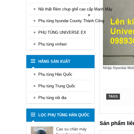
Nội thất Rèm chup ghế cao cấp Mạnh Mây
Phụ tùng hyundai County Thành Công
PHỤ TÙNG UNIVERSE EX
Phụ tùng vinfast
HÃNG SẢN XUẤT
Nhập Hyundai Mob
Phụ tùng Hàn Quốc
Phụ tùng Trung Quốc
TAGS
Phụ tùng nội địa
LỌC PHỤ TÙNG HÀN QUỐC
Sản phẩm liê
Cao su chân máy