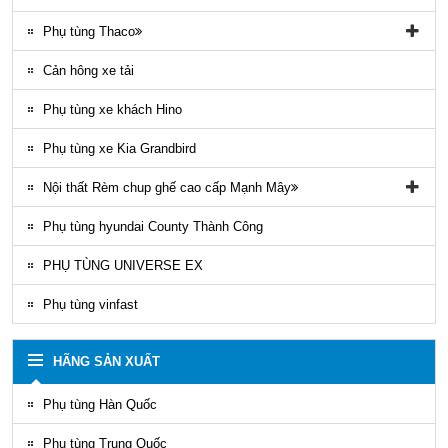
Phụ tùng Trago
Phụ tùng đồ chơi kia Bongo
Phụ tùng Thaco
Phụ tung hyundai mighty ex8
Phụ tùng Kia K3000
Phụ tùng vỏ xe khách Thaco
Cản hông xe tải
Phụ tùng gầm máy xe khách Thaco
Phụ tùng xe khách Hino
Phụ tùng xe Kia Grandbird
Nội thất Rèm chup ghế cao cấp Mạnh Mây
Rèm áo ghế xe County Mạnh Mây
Phụ tùng hyundai County Thành Công
PHỤ TÙNG UNIVERSE EX
Phụ tùng vinfast
HÃNG SẢN XUẤT
Phụ tùng Hàn Quốc
Phụ tùng Trung Quốc