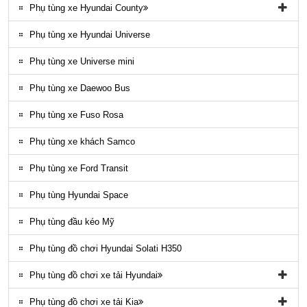
Phụ tùng xe Hyundai County
Phụ tùng vỏ xe County
Phụ tùng xe Hyundai Universe
Phụ kiện ghế county
Phụ tùng xe Universe mini
Gioăng County
Phụ tùng xe Daewoo Bus
Phụ tùng gầm máy County
Phụ tùng xe Fuso Rosa
Ốp nhựa ngoại thất County
Phụ tùng xe khách Samco
ĐÈN LED COUNTY
Phụ tùng xe Ford Transit
Nội thất County
Phụ tùng Hyundai Space
Ngoại thất County
Phụ tùng đầu kéo Mỹ
Phụ tùng điều hòa County
Phụ tùng đồ chơi Hyundai Solati H350
Phụ tùng đồ chơi xe tải Hyundai
Phụ tùng đồ chơi xe tải Hyundai HD65, HD72
Phụ tùng đồ chơi xe tải Kia