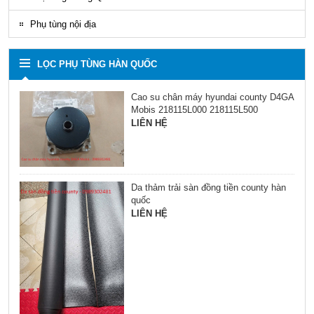
Phụ tùng nội địa
LỌC PHỤ TÙNG HÀN QUỐC
Cao su chân máy hyundai county D4GA
Mobis 218115L000 218115L500
LIÊN HỆ
Da thảm trải sàn đồng tiền county hàn
quốc
LIÊN HỆ