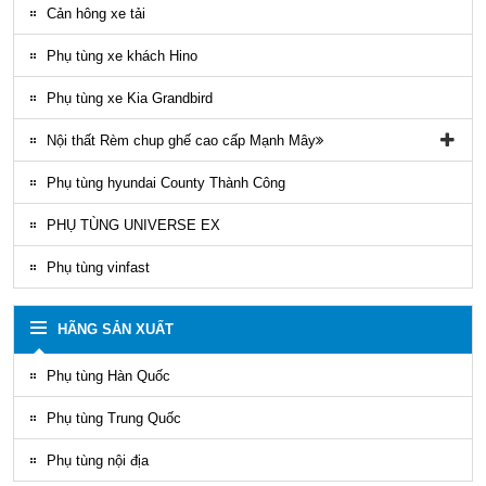
Phụ tung hyundai mighty ex8
Phụ tùng Kia K3000
Phụ tùng vỏ xe khách Thaco
Cản hông xe tải
Phụ tùng gầm máy xe khách Thaco
Phụ tùng xe khách Hino
Phụ tùng xe Kia Grandbird
Nội thất Rèm chup ghế cao cấp Mạnh Mây
Rèm áo ghế xe County Mạnh Mây
Phụ tùng hyundai County Thành Công
PHỤ TÙNG UNIVERSE EX
Phụ tùng vinfast
HÃNG SẢN XUẤT
Phụ tùng Hàn Quốc
Phụ tùng Trung Quốc
Phụ tùng nội địa