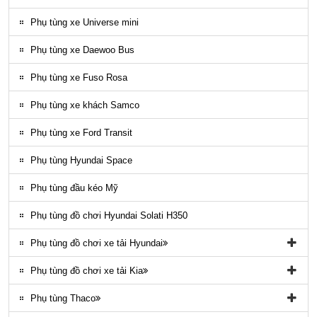
Phụ kiện ghế county
Phụ tùng xe Universe mini
Gioăng County
Phụ tùng xe Daewoo Bus
Phụ tùng gầm máy County
Phụ tùng xe Fuso Rosa
Ốp nhựa ngoại thất County
Phụ tùng xe khách Samco
ĐÈN LED COUNTY
Phụ tùng xe Ford Transit
Nội thất County
Phụ tùng Hyundai Space
Ngoại thất County
Phụ tùng đầu kéo Mỹ
Phụ tùng điều hòa County
Phụ tùng đồ chơi Hyundai Solati H350
Phụ tùng đồ chơi xe tải Hyundai
Phụ tùng đồ chơi xe tải Hyundai HD65, HD72
Phụ tùng đồ chơi xe tải Kia
Phụ tùng Trago
Phụ tùng đồ chơi kia Bongo
Phụ tùng Thaco