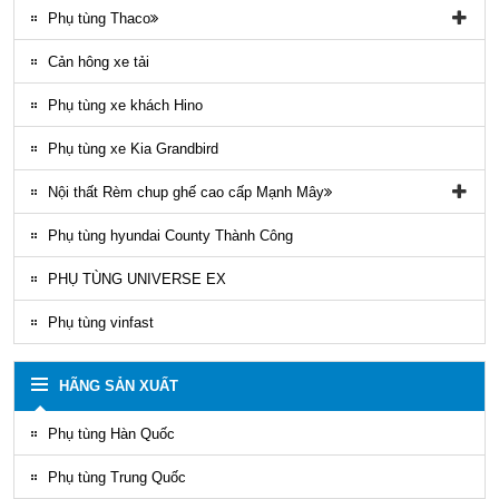
Phụ tùng Trago
Phụ tùng đồ chơi kia Bongo
Phụ tùng Thaco
Phụ tung hyundai mighty ex8
Phụ tùng Kia K3000
Phụ tùng vỏ xe khách Thaco
Cản hông xe tải
Phụ tùng gầm máy xe khách Thaco
Phụ tùng xe khách Hino
Phụ tùng xe Kia Grandbird
Nội thất Rèm chup ghế cao cấp Mạnh Mây
Rèm áo ghế xe County Mạnh Mây
Phụ tùng hyundai County Thành Công
PHỤ TÙNG UNIVERSE EX
Phụ tùng vinfast
HÃNG SẢN XUẤT
Phụ tùng Hàn Quốc
Phụ tùng Trung Quốc