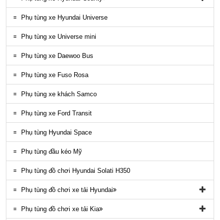
Phụ tùng vỏ xe County
Phụ tùng xe Hyundai Universe
Phụ kiện ghế county
Phụ tùng xe Universe mini
Gioăng County
Phụ tùng xe Daewoo Bus
Phụ tùng gầm máy County
Phụ tùng xe Fuso Rosa
Ốp nhựa ngoại thất County
Phụ tùng xe khách Samco
ĐÈN LED COUNTY
Phụ tùng xe Ford Transit
Nội thất County
Phụ tùng Hyundai Space
Ngoại thất County
Phụ tùng đầu kéo Mỹ
Phụ tùng điều hòa County
Phụ tùng đồ chơi Hyundai Solati H350
Phụ tùng đồ chơi xe tải Hyundai
Phụ tùng đồ chơi xe tải Hyundai HD65, HD72
Phụ tùng đồ chơi xe tải Kia