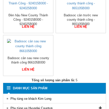
Đèn hậu New County Thành
Badosoc cản trước new
Công - 924015B000 -
county thành công -
924025B000
865105B000
LIÊN HỆ
LIÊN HỆ
Badosoc cản sau new county
thành công 866105B000
LIÊN HỆ
Tổng số lượng sản phẩm là:
5
DANH MỤC SẢN PHẨM
Phụ tùng xe khách Kim Long
Phụ tùng xe Hyundai County