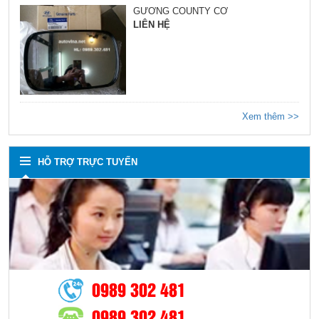
GƯƠNG COUNTY CƠ
LIÊN HỆ
Xem thêm >>
HỖ TRỢ TRỰC TUYẾN
0989 302 481
0989 302 481