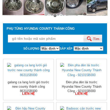
PHỤ TÙNG HYUNDAI COUNTY THÀNH CÔNG
Tìm
SỐ LƯỢNG
SẮP XẾP
galang ca lang lưới gió trước
Đèn pha đèn lái trước
new county thành công
Hyundai New County Thành
863115B000
Công - 921015B000
LIÊN HỆ
LIÊN HỆ