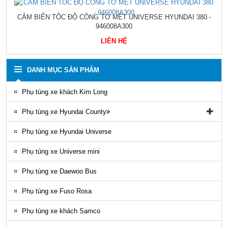
CẢM BIẾN TỐC ĐỘ CÔNG TƠ MÉT UNIVERSE HYUNDAI 380 -
946008A300
LIÊN HỆ
DANH MỤC SẢN PHẨM
Phụ tùng xe khách Kim Long
Phụ tùng xe Hyundai County
Phụ tùng vỏ xe County
Phụ tùng xe Hyundai Universe
Phụ kiện ghế county
Phụ tùng xe Universe mini
Gioăng County
Phụ tùng xe Daewoo Bus
Phụ tùng gầm máy County
Phụ tùng xe Fuso Rosa
Ốp nhựa ngoại thất County
Phụ tùng xe khách Samco