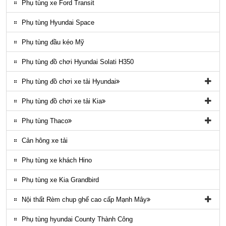
ĐÈN LED COUNTY
Phụ tùng xe Ford Transit
Nội thất County
Phụ tùng Hyundai Space
Ngoại thất County
Phụ tùng đầu kéo Mỹ
Phụ tùng điều hòa County
Phụ tùng đồ chơi Hyundai Solati H350
Phụ tùng đồ chơi xe tải Hyundai
Phụ tùng đồ chơi xe tải Hyundai HD65, HD72
Phụ tùng đồ chơi xe tải Kia
Phụ tùng Trago
Phụ tùng đồ chơi kia Bongo
Phụ tùng Thaco
Phụ tung hyundai mighty ex8
Phụ tùng Kia K3000
Phụ tùng vỏ xe khách Thaco
Cản hông xe tải
Phụ tùng gầm máy xe khách Thaco
Phụ tùng xe khách Hino
Phụ tùng xe Kia Grandbird
Nội thất Rèm chup ghế cao cấp Mạnh Mây
Rèm áo ghế xe County Mạnh Mây
Phụ tùng hyundai County Thành Công